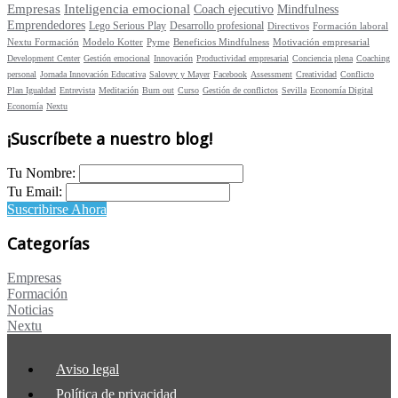
Empresas
Inteligencia emocional
Coach ejecutivo
Mindfulness
Emprendedores
Lego Serious Play
Desarrollo profesional
Directivos
Formación laboral
Nextu Formación
Modelo Kotter
Pyme
Beneficios Mindfulness
Motivación empresarial
Development Center
Gestión emocional
Innovación
Productividad empresarial
Conciencia plena
Coaching
personal
Jornada Innovación Educativa
Salovey y Mayer
Facebook
Assessment
Creatividad
Conflicto
Plan Igualdad
Entrevista
Meditación
Burn out
Curso
Gestión de conflictos
Sevilla
Economía Digital
Economía
Nextu
¡Suscríbete a nuestro blog!
Tu Nombre:
Tu Email:
Suscribirse Ahora
Categorías
Empresas
Formación
Noticias
Nextu
Aviso legal
Política de privacidad