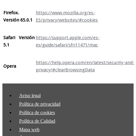
Firefox.
https://www.mozilla.org/es-
Versión 65.0.1
ES/privacy/websites/#cookies
Safari Versión
https://support.apple.com/es-
5.1
es/guide/safari/sfri11471/mac
https://help.opera.com/en/latest/security-and-
Opera
privacy/#clearBrowsingData
Aviso legal
Política de privacidad
Política de cookies
Política de Calidad
Mapa web