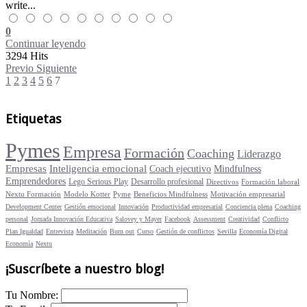
write...
0
Continuar leyendo
3294 Hits
Previo
Siguiente
1
2
3
4
5
6
7
Etiquetas
Pymes
Empresa
Formación
Coaching
Liderazgo
Empresas
Inteligencia emocional
Coach ejecutivo
Mindfulness
Emprendedores
Lego Serious Play
Desarrollo profesional
Directivos
Formación laboral
Nextu Formación
Modelo Kotter
Pyme
Beneficios Mindfulness
Motivación empresarial
Development Center
Gestión emocional
Innovación
Productividad empresarial
Conciencia plena
Coaching
personal
Jornada Innovación Educativa
Salovey y Mayer
Facebook
Assessment
Creatividad
Conflicto
Plan Igualdad
Entrevista
Meditación
Burn out
Curso
Gestión de conflictos
Sevilla
Economía Digital
Economía
Nextu
¡Suscríbete a nuestro blog!
Tu Nombre: